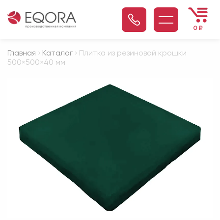
0
₽
Главная
›
Каталог
› Плитка из резиновой крошки
500×500×40 мм