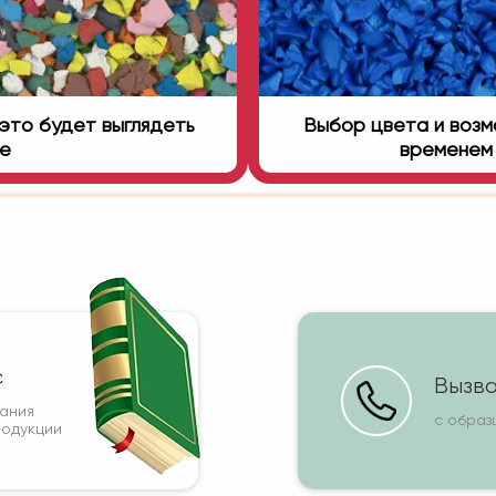
это будет выглядеть
Выбор цвета и возмо
ге
временем 
с
Вызва
вания
с образ
родукции