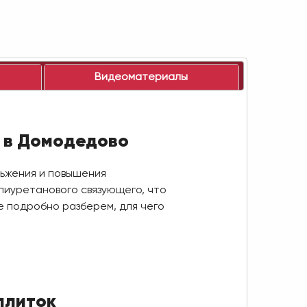
Видеоматериалы
и в Домодедово
льжения и повышения
лиуретанового связующего, что
е подробно разберем, для чего
плиток