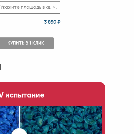
3 850 ₽
КУПИТЬ В 1 КЛИК
ы
V испытание