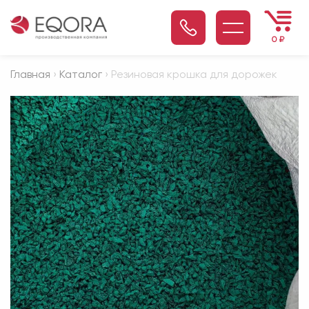
0
₽
Главная
›
Каталог
› Резиновая крошка для дорожек