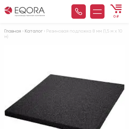
0
₽
Главная
›
Каталог
› Резиновая подложка 8 мм (1,5 м х 10
м)