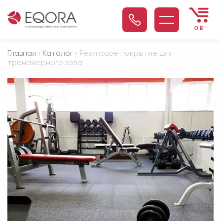
0
₽
Главная
›
Каталог
› Резиновое покрытие для
тренажерного зала